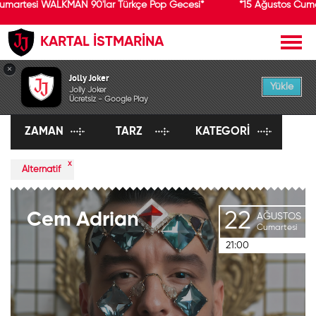
umartesi WALKMAN 90'lar Türkçe Pop Gecesi*
*15 Ağustos Cuma
KARTAL İSTMARİNA
×
ETKİNLİKLER
Jolly Joker
Yükle
Jolly Joker
Ücretsiz - Google Play
ZAMAN
TARZ
KATEGORI
x
Alternatif
22
Cem
Adrian
AĞUSTOS
Cumartesi
21:00