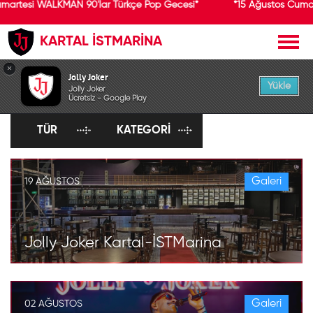
artesi WALKMAN 90'lar Türkçe Pop Gecesi*
*15 Ağustos Cumart
KARTAL İSTMARİNA
×
KEŞFET
Jolly Joker
Yükle
Jolly Joker
Ücretsiz - Google Play
TÜR
KATEGORI
Galeri
19 AĞUSTOS
Jolly Joker Kartal-İSTMarina
Galeri
02 AĞUSTOS