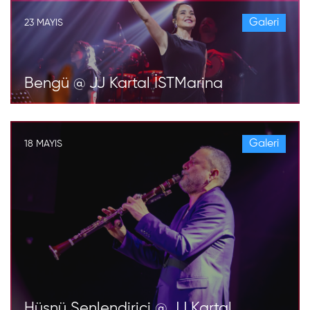
Galeri
23 MAYIS
Bengü @ JJ Kartal İSTMarina
Galeri
18 MAYIS
Hüsnü Şenlendirici @ JJ Kartal