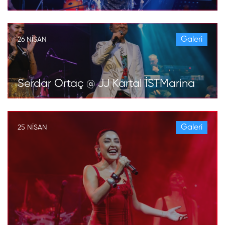
Galeri
26 NISAN
Serdar Ortaç @ JJ Kartal İSTMarina
Galeri
25 NISAN