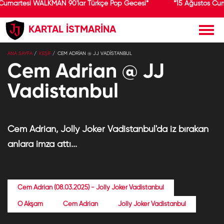
 Cumartesi WALKMAN 90'lar Türkçe Pop Gecesi*
*15 Ağustos Cu
KARTAL İSTMARİNA
ANA SAYFA
KEŞİF
CEM ADRIAN @ JJ VADISTANBUL
Cem Adrian @ JJ
Vadistanbul
Cem Adrian, Jolly Joker Vadistanbul'da iz bırakan
anlara imza attı...
Cem Adrian (08.03.2025) - Jolly Joker Vadistanbul
O Akşam
Cem Adrian
Jolly Joker Vadistanbul