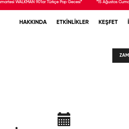
umartesi WALKMAN 90'lar Türkçe Pop Gecesi*
*15 Ağustos Cumar
HAKKINDA
ETKİNLİKLER
KEŞFET
ZAM