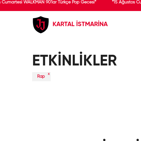
s Cumartesi WALKMAN 90'lar Türkçe Pop Gecesi*
*15 Ağustos C
KARTAL İSTMARİNA
ETKİNLİKLER
x
Rap