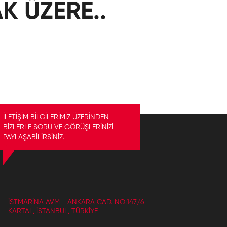
K ÜZERE..
İLETİŞİM BİLGİLERİMİZ ÜZERİNDEN
BİZLERLE SORU VE GÖRÜŞLERİNİZİ
PAYLAŞABİLİRSİNİZ.
İSTMARINA AVM - ANKARA CAD. NO:147/6
KARTAL, İSTANBUL, TÜRKIYE