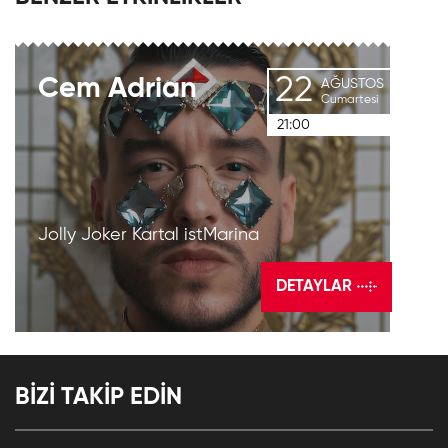
22
Cem
Adrian
AĞUSTOS
Cumartesi
21:00
Jolly Joker Kartal istMarina
DETAYLAR
BİZİ TAKİP EDİN