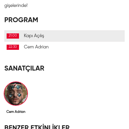
gişelerinde!
PROGRAM
Kapı Açılış
21:00
Cem Adrian
22:30
SANATÇILAR
Cem Adrian
BENZER ETKİNLİKLER