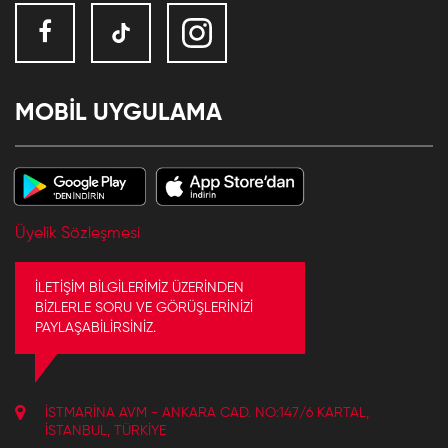
MOBİL UYGULAMA
Üyelik Sözleşmesi
İLETİŞİM BİLGİLERİMİZ ÜZERİNDEN
BİZLERLE SORU VE GÖRÜŞLERİNİZİ
PAYLAŞABİLİRSİNİZ.
İSTMARINA AVM - ANKARA CAD. NO:147/6 KARTAL,
İSTANBUL, TÜRKIYE