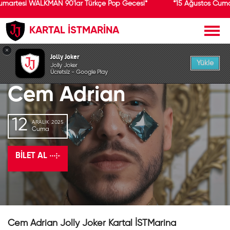
umartesi WALKMAN 90'lar Türkçe Pop Gecesi*
*15 Ağustos Cuma
KARTAL İSTMARİNA
GEÇMİŞ ETKİNLİK
×
Jolly Joker
Yükle
Jolly Joker
Ücretsiz - Google Play
Cem Adrian
12
ARALIK 2025
Cuma
BILET AL
Cem Adrian Jolly Joker Kartal İSTMarina