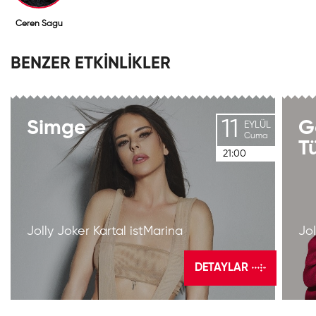
Ceren Sagu
BENZER ETKİNLİKLER
11
Simge
G
EYLÜL
Cuma
T
21:00
Jolly Joker Kartal istMarina
Jol
DETAYLAR