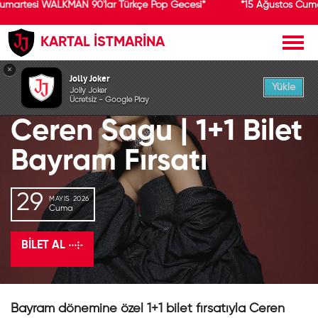
umartesi WALKMAN 90'lar Türkçe Pop Gecesi*
*15 Ağustos Cuma
KARTAL İSTMARİNA
GEÇMİŞ ETKİNLİK
×
Jolly Joker
Yükle
Jolly Joker
Ücretsiz - Google Play
Ceren Sagu | 1+1 Bilet
Bayram Fırsatı
29
MAYIS 2026
Cuma
BILET AL
Bayram dönemine özel 1+1 bilet fırsatıyla Ceren