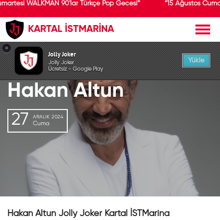
umartesi WALKMAN 90'lar Türkçe Pop Gecesi*
*15 Ağustos Cuma
KARTAL İSTMARİNA
GEÇMİŞ ETKİNLİK
×
Jolly Joker
Yükle
Jolly Joker
Ücretsiz - Google Play
Hakan Altun
27
ARALIK 2024
Cuma
Hakan Altun Jolly Joker Kartal İSTMarina