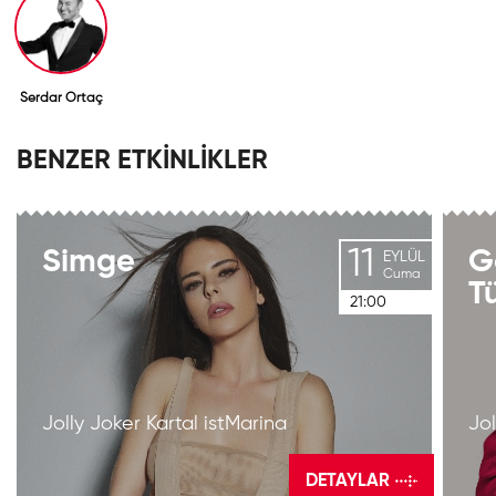
Serdar Ortaç
BENZER ETKİNLİKLER
11
Simge
G
EYLÜL
Cuma
T
21:00
Jolly Joker Kartal istMarina
Jol
DETAYLAR