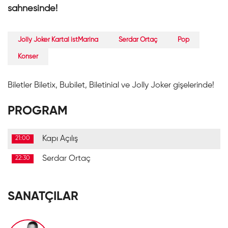
sahnesinde!
Jolly Joker Kartal istMarina
Serdar Ortaç
Pop
Konser
Biletler Biletix, Bubilet, Biletinial ve Jolly Joker gişelerinde!
PROGRAM
Kapı Açılış
21:00
Serdar Ortaç
22:30
SANATÇILAR