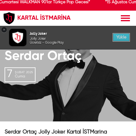
Cumartesi WALKMAN 90'lar Türkçe Pop Gecesi*
*15 Ağustos Cum
KARTAL İSTMARİNA
GEÇMİŞ ETKİNLİK
×
Jolly Joker
Yükle
Jolly Joker
Ücretsiz - Google Play
Serdar Ortaç
7
ŞUBAT 2025
Cuma
Serdar Ortaç Jolly Joker Kartal İSTMarina