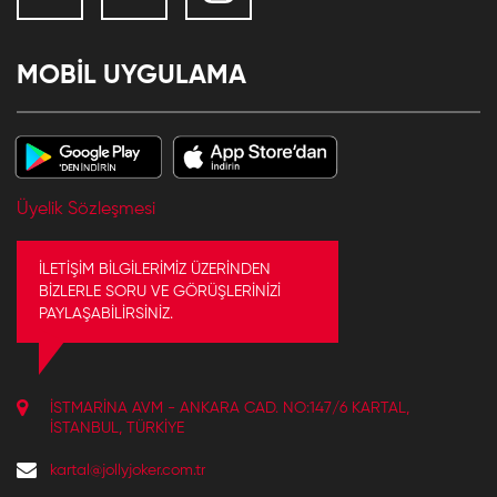
MOBİL UYGULAMA
Üyelik Sözleşmesi
İLETİŞİM BİLGİLERİMİZ ÜZERİNDEN
BİZLERLE SORU VE GÖRÜŞLERİNİZİ
PAYLAŞABİLİRSİNİZ.
İSTMARINA AVM - ANKARA CAD. NO:147/6 KARTAL,
İSTANBUL, TÜRKIYE
kartal@jollyjoker.com.tr