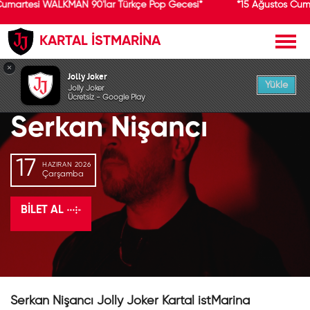
Cumartesi WALKMAN 90'lar Türkçe Pop Gecesi*
*15 Ağustos Cum
KARTAL İSTMARİNA
GEÇMİŞ ETKİNLİK
×
Jolly Joker
Yükle
Jolly Joker
Ücretsiz - Google Play
Serkan Nişancı
17
HAZIRAN 2026
Çarşamba
BILET AL
Serkan Nişancı Jolly Joker Kartal istMarina