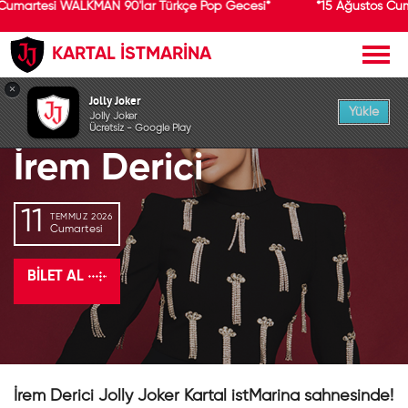
Cumartesi WALKMAN 90'lar Türkçe Pop Gecesi*
*15 Ağustos Cum
KARTAL İSTMARİNA
GEÇMİŞ ETKİNLİK
×
Jolly Joker
Yükle
Jolly Joker
Ücretsiz - Google Play
İrem Derici
11
TEMMUZ 2026
Cumartesi
BILET AL
İrem Derici Jolly Joker Kartal istMarina sahnesinde!