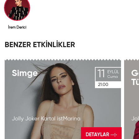
İrem Derici
BENZER ETKİNLİKLER
11
Simge
G
EYLÜL
Cuma
T
21:00
Jolly Joker Kartal istMarina
Jol
DETAYLAR