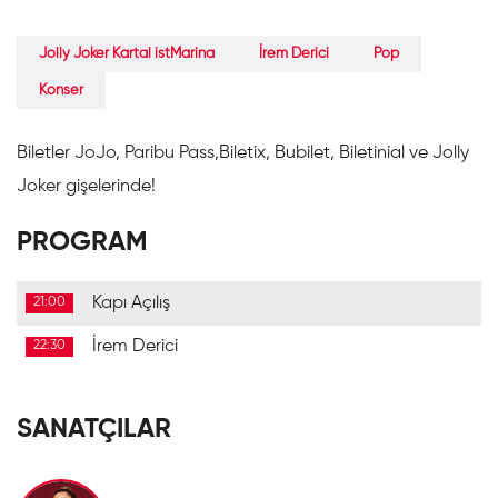
Jolly Joker Kartal istMarina
İrem Derici
Pop
Konser
Biletler JoJo, Paribu Pass,Biletix, Bubilet, Biletinial ve Jolly
Joker gişelerinde!
PROGRAM
Kapı Açılış
21:00
İrem Derici
22:30
SANATÇILAR