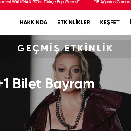
tesi WALKMAN 90'lar Türkçe Pop Gecesi*
*15 Ağustos Cumartes
HAKKINDA
ETKİNLİKLER
KEŞFET
GEÇMİŞ ETKİNLİK
1+1 Bilet Bayram