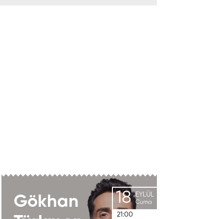
18
EYLÜL
Gökhan
Cuma
21:00