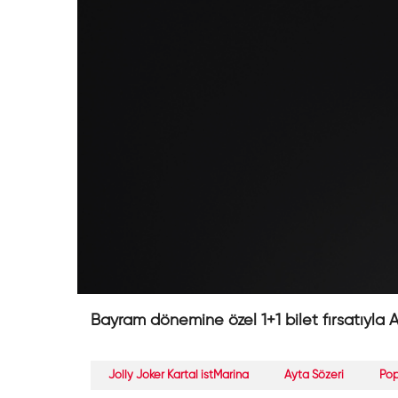
Bayram dönemine özel 1+1 bilet fırsatıyla A
Jolly Joker Kartal istMarina
Ayta Sözeri
Po