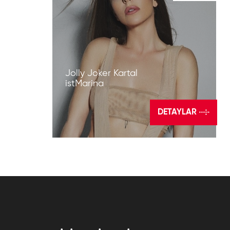
Jolly Joker Kartal
istMarina
DETAYLAR