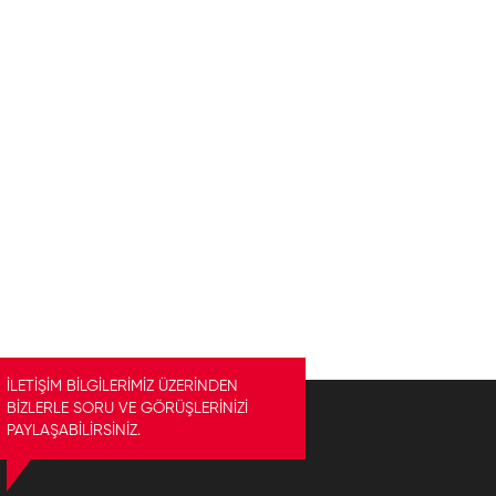
İLETİŞİM BİLGİLERİMİZ ÜZERİNDEN
BİZLERLE SORU VE GÖRÜŞLERİNİZİ
PAYLAŞABİLİRSİNİZ.