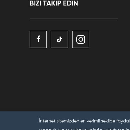
BİZİ TAKİP EDİN
İnternet sitemizden en verimli şekilde faydal
yaparak çerez kullanımını kabul etmiş sayılı