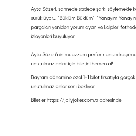
Ayta Sözeri, sahnede sadece şarkı söylemekle ka
sürüklüyor... “Büklüm Büklüm”, “Yanayım Yanayım
parçaları yeniden yorumlayan ve kalpleri fethe
izleyenleri büyülüyor.
Ayta Sözeri’nin muazzam performansını kaçırma!
unutulmaz anlar için biletini hemen al!
Bayram dönemine özel 1+1 bilet fırsatıyla gerçe
unutulmaz anlar seni bekliyor.
Biletler https://jollyjoker.com.tr adresinde!