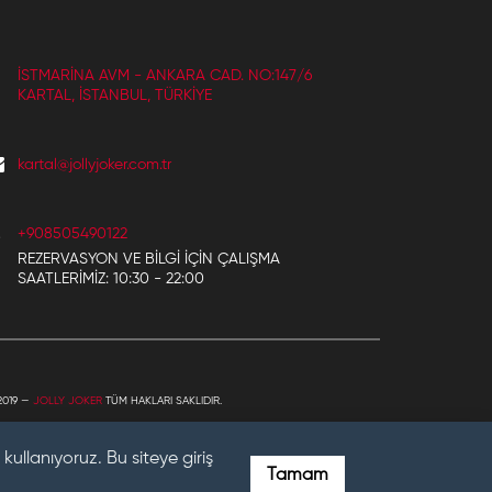
İSTMARINA AVM - ANKARA CAD. NO:147/6
KARTAL, İSTANBUL, TÜRKIYE
kartal@jollyjoker.com.tr
+908505490122
REZERVASYON VE BILGI IÇIN ÇALIŞMA
SAATLERIMIZ: 10:30 - 22:00
2019 —
JOLLY JOKER
TÜM HAKLARI SAKLIDIR.
kullanıyoruz. Bu siteye giriş
Tamam