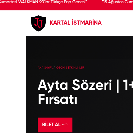
martesi WALKMAN 90'lar Türkçe Pop Gecesi*
*15 Ağustos Cumar
KARTAL İSTMARİNA
ANA SAYFA
GEÇMİŞ ETKİNLİKLER
Ayta Sözeri | 
Fırsatı
BILET AL