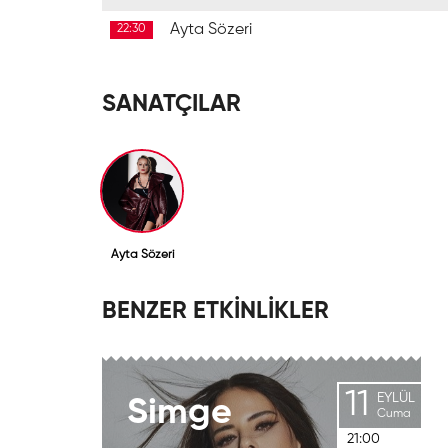
Ayta Sözeri
22:30
SANATÇILAR
Ayta Sözeri
BENZER ETKİNLİKLER
11
EYLÜL
Simge
Cuma
21:00