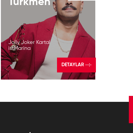
Türkmen
Jolly Joker Kartal
istMarina
DETAYLAR