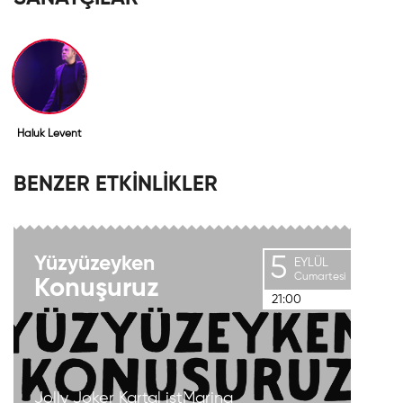
Haluk Levent
BENZER ETKİNLİKLER
5
Yüzyüzeyken
EYLÜL
Cumartesi
Konuşuruz
21:00
Jolly Joker Kartal istMarina