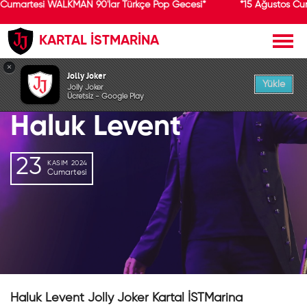
 Cumartesi WALKMAN 90'lar Türkçe Pop Gecesi*
*15 Ağustos Cu
KARTAL İSTMARİNA
GEÇMİŞ ETKİNLİK
×
Jolly Joker
Yükle
Jolly Joker
Ücretsiz - Google Play
Haluk Levent
23
KASIM 2024
Cumartesi
Haluk Levent Jolly Joker Kartal İSTMarina